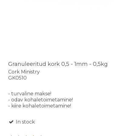
Granuleeritud kork 0,5 - 1mm - 0,5kg
Cork Ministry
GK0510
- turvaline makse!
- odav kohaletoimetamine!
- kiire kohaletoimetamine!
In stock