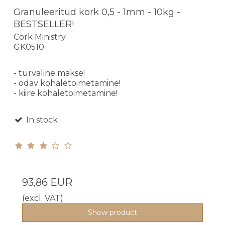
Granuleeritud kork 0,5 - 1mm - 10kg -
BESTSELLER!
Cork Ministry
GK0510
- turvaline makse!
- odav kohaletoimetamine!
- kiire kohaletoimetamine!
In stock
93,86 EUR
(excl. VAT)
Show product