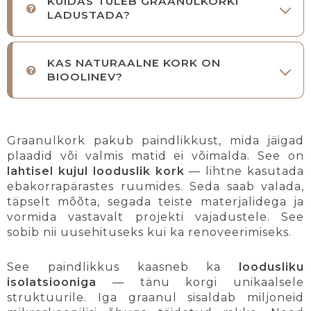
KUIDAS TULEB GRAANULKORKI
LADUSTADA?
KAS NATURAALNE KORK ON
BIOOLINEV?
Graanulkork pakub paindlikkust, mida jäigad
plaadid või valmis matid ei võimalda. See on
lahtisel kujul looduslik kork
— lihtne kasutada
ebakorrapärastes ruumides. Seda saab valada,
täpselt mõõta, segada teiste materjalidega ja
vormida vastavalt projekti vajadustele. See
sobib nii uusehituseks kui ka renoveerimiseks.
See paindlikkus kaasneb ka
loodusliku
isolatsiooniga
— tänu korgi unikaalsele
struktuurile. Iga graanul sisaldab miljoneid