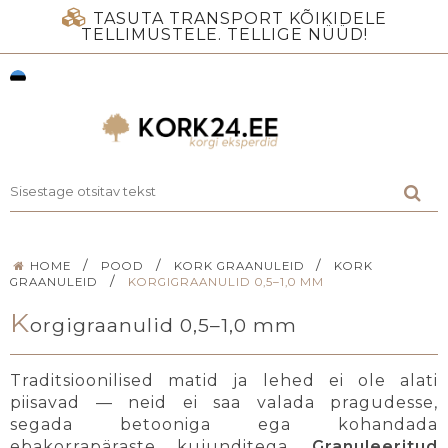
TASUTA TRANSPORT KÕIKIDELE
TELLIMUSTELE. TELLIGE NÜÜD!
/
/
/
HOME
POOD
KORK GRAANULEID
KORK
/
GRAANULEID
KORGIGRAANULID 0,5–1,0 MM
K
orgigraanulid 0,5–1,0 mm
Traditsioonilised matid ja lehed ei ole alati
piisavad — neid ei saa valada pragudesse,
segada betooniga ega kohandada
ebakorrapäraste kujunditega.
Granuleeritud