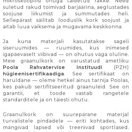
mikroskoopilisi õhuga täidetud rakke. Need
suletud rakud toimivad barjäärina, aeglustades
soojuse liikumist ja summutades heli.
Sellepärast säilitab looduslik kork soojust ja
aitab luua vaiksema ja mugavama keskkonna.
Ja kuna materjali kasutatakse sageli
siseruumides — ruumides, kus inimesed
igapäevaselt viibivad — on ohutus väga oluline.
Meie graanulkork on varustatud ametliku
Poola Rahvatervise Instituudi
(PZH)
hügieenisertifikaadiga
. See sertifikaat on
haruldane — oleme hetkel ainus tarnija Poolas,
kes pakub sertifitseeritud graanuleid. See on
garantii, et toode vastab rangetele
standarditele ja on täiesti ohutu.
Graanulkork on suurepärane materjal
turvalistele pindadele — eriti kohtades, kus
mängivad lapsed või treenivad sportlased.