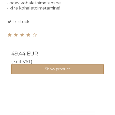
- odav kohaletoimetamine!
- kiire kohaletoimetamine!
In stock
49,44 EUR
(excl. VAT)
Show product