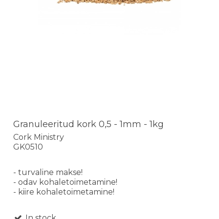
Granuleeritud kork 0,5 - 1mm - 1kg
Cork Ministry
GK0510
- turvaline makse!
- odav kohaletoimetamine!
- kiire kohaletoimetamine!
In stock