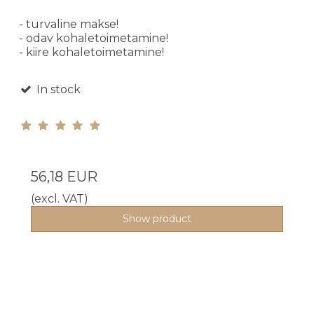
- turvaline makse!
- odav kohaletoimetamine!
- kiire kohaletoimetamine!
In stock
56,18 EUR
(excl. VAT)
Show product