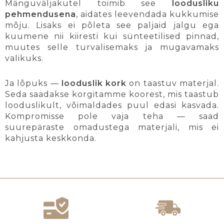
Mänguväljakutel toimib see
loodusliku
pehmendusena
, aidates leevendada kukkumise
mõju. Lisaks ei põleta see paljaid jalgu ega
kuumene nii kiiresti kui sünteetilised pinnad,
muutes selle turvalisemaks ja mugavamaks
valikuks.
Ja lõpuks —
looduslik kork
on taastuv materjal.
Seda saadakse korgitamme koorest, mis taastub
looduslikult, võimaldades puul edasi kasvada.
Kompromisse pole vaja teha — saad
suurepäraste omadustega materjali, mis ei
kahjusta keskkonda.