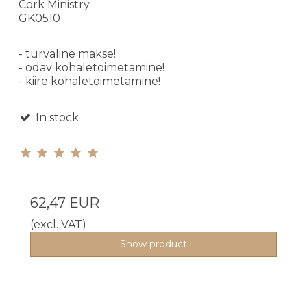
Cork Ministry
GK0510
- turvaline makse!
- odav kohaletoimetamine!
- kiire kohaletoimetamine!
In stock
62,47 EUR
(excl. VAT)
Show product