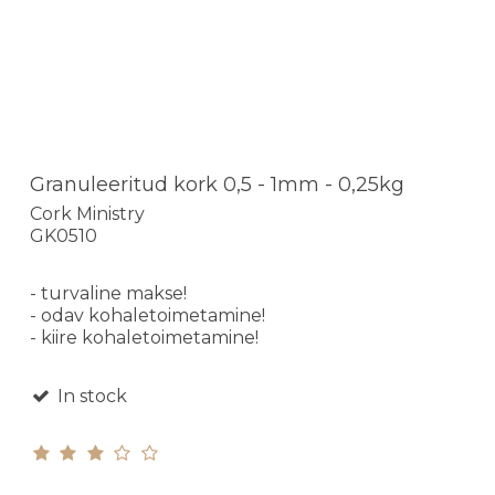
Granuleeritud kork 0,5 - 1mm - 0,25kg
Cork Ministry
GK0510
- turvaline makse!
- odav kohaletoimetamine!
- kiire kohaletoimetamine!
In stock