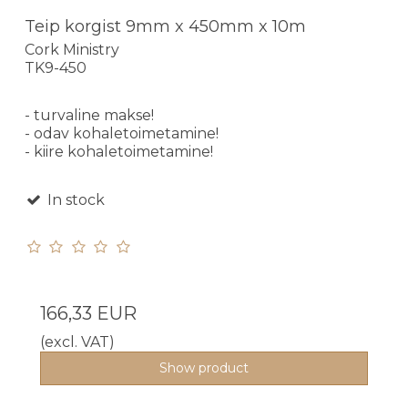
Teip korgist 9mm x 450mm x 10m
Cork Ministry
TK9-450
- turvaline makse!
- odav kohaletoimetamine!
- kiire kohaletoimetamine!
In stock
166,33 EUR
(excl. VAT)
Show product