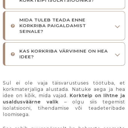
KORKTEIPI ISOLATSIOONIKS?
MIDA TULEB TEADA ENNE
KORKRIBA PAIGALDAMIST
SEINALE?
KAS KORKRIBA VÄRVIMINE ON HEA
IDEE?
Sul ei ole vaja täisvarustuses töötuba, et
korkmaterjaliga alustada. Natuke aega ja hea
idee on kõik, mida vajad.
Korkteip on lihtne ja
usaldusväärne valik
– olgu siis tegemist
isolatsiooni, tihendamise või teadeteribade
loomisega.