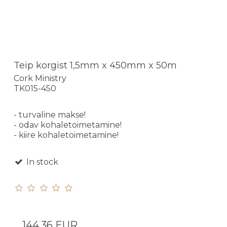
Teip korgist 1,5mm x 450mm x 50m
Cork Ministry
TK015-450
- turvaline makse!
- odav kohaletoimetamine!
- kiire kohaletoimetamine!
In stock
144,36 EUR