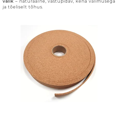
valik
– naturaalne, vastupidav, kena välimusega
ja tõeliselt tõhus.