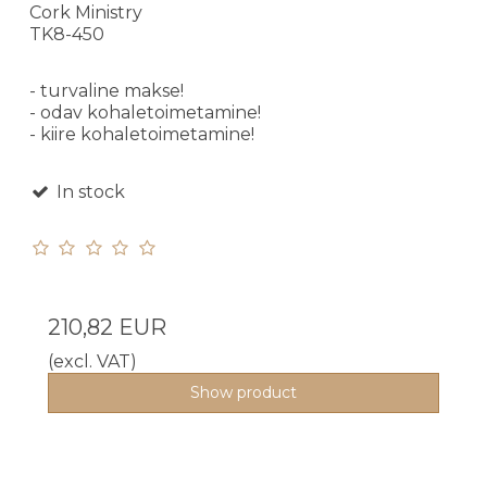
Cork Ministry
TK8-450
- turvaline makse!
- odav kohaletoimetamine!
- kiire kohaletoimetamine!
In stock
210,82 EUR
(excl. VAT)
Show product