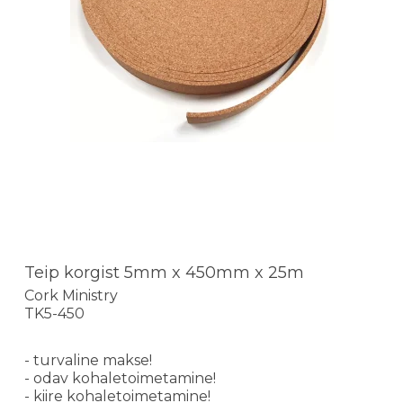
Teip korgist 5mm x 450mm x 25m
Cork Ministry
TK5-450
- turvaline makse!
- odav kohaletoimetamine!
- kiire kohaletoimetamine!