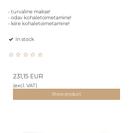
- turvaline makse!
- odav kohaletoimetamine!
- kiire kohaletoimetamine!
In stock
231,15 EUR
(excl. VAT)
Show product