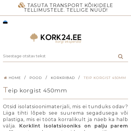
TASUTA TRANSPORT KÕIKIDELE
TELLIMUSTELE. TELLIGE NÜÜD!
/
/
/
HOME
POOD
KORKRIBAD
TEIP KORGIST 450MM
T
eip korgist 450mm
Otsid isolatsioonimaterjali, mis ei tunduks odav?
Liiga tihti lõpeb see suurema segadusega või
plastiga, mis ei tööta korralikult ja näeb ka halb
välja.
Korklint isolatsiooniks on palju parem