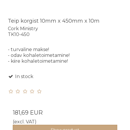
Teip korgist 10mm x 450mm x 10m
Cork Ministry
TK10-450
- turvaline makse!
- odav kohaletoimetamine!
- kiire kohaletoimetamine!
In stock
181,69 EUR
(excl. VAT)
Show product