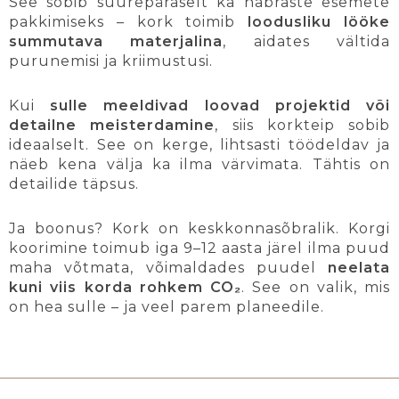
See sobib suurepäraselt ka habraste esemete
pakkimiseks – kork toimib
loodusliku lööke
summutava materjalina
, aidates vältida
purunemisi ja kriimustusi.
Kui
sulle meeldivad loovad projektid või
detailne meisterdamine
, siis korkteip sobib
ideaalselt. See on kerge, lihtsasti töödeldav ja
näeb kena välja ka ilma värvimata. Tähtis on
detailide täpsus.
Ja boonus? Kork on keskkonnasõbralik. Korgi
koorimine toimub iga 9–12 aasta järel ilma puud
maha võtmata, võimaldades puudel
neelata
kuni viis korda rohkem CO₂
. See on valik, mis
on hea sulle – ja veel parem planeedile.