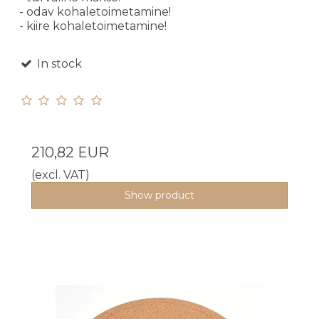
- odav kohaletoimetamine!
- kiire kohaletoimetamine!
In stock
210,82 EUR
(excl. VAT)
Show product