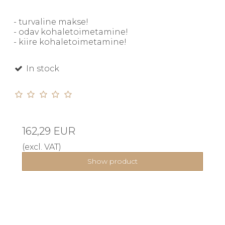
- turvaline makse!
- odav kohaletoimetamine!
- kiire kohaletoimetamine!
In stock
162,29 EUR
(excl. VAT)
Show product