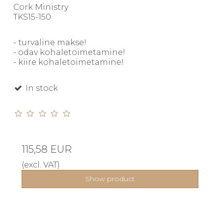
Cork Ministry
TKS15-150
- turvaline makse!
- odav kohaletoimetamine!
- kiire kohaletoimetamine!
In stock
115,58 EUR
(excl. VAT)
Show product