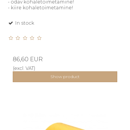
- odav kohaletoimetamine!
- kiire kohaletoimetamine!
In stock
86,60 EUR
(excl. VAT)
Show product