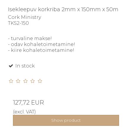
Isekleepuv korkriba 2mm x 150mm x 50m
Cork Ministry
TKS2-150
- turvaline makse!
- odav kohaletoimetamine!
- kiire kohaletoimetamine!
In stock
127,72 EUR
(excl. VAT)
Show product