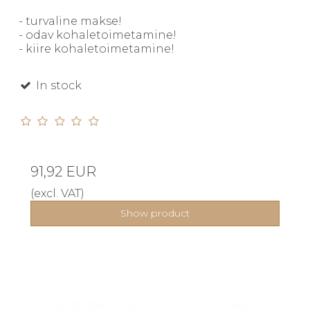
- turvaline makse!
- odav kohaletoimetamine!
- kiire kohaletoimetamine!
In stock
91,92 EUR
(excl. VAT)
Show product