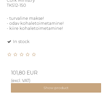
Cork Ministry
TKS12-150
- turvaline makse!
- odav kohaletoimetamine!
- kiire kohaletoimetamine!
In stock
101,80 EUR
(excl. VAT)
Show product