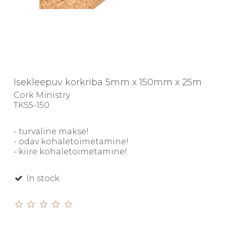
Isekleepuv korkriba 5mm x 150mm x 25m
Cork Ministry
TKS5-150
- turvaline makse!
- odav kohaletoimetamine!
- kiire kohaletoimetamine!
In stock