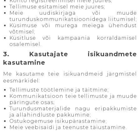
Konto registreerimisel meie juures;
Tellimuse esitamisel meie juures;
Meie uudiskirjaga või muude
turunduskommunikatsioonidega liitumisel;
Küsimuse või murega meiega ühendust
võtmisel;
Küsitluse või kampaania korraldamisel
osalemisel.
3. Kasutajate isikuandmete
kasutamine
Me kasutame teie isikuandmeid järgmistel
eesmärkidel:
Tellimuste töötlemine ja täitmine;
Kommunikatsioon teie tellimuste ja muude
päringute osas;
Turundusmaterjalide nagu eripakkumiste
ja allahindluste pakkumine;
Ostukogemuse isikupärastamine;
Meie veebisaidi ja teenuste täiustamine.