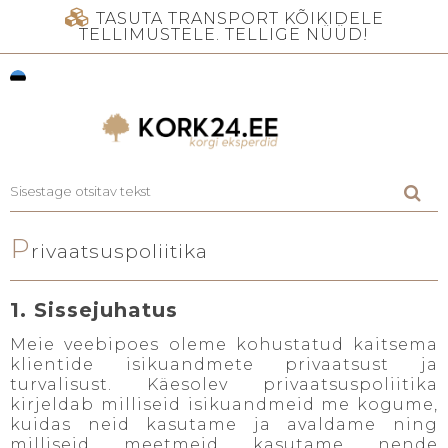
TASUTA TRANSPORT KÕIKIDELE
TELLIMUSTELE. TELLIGE NÜÜD!
P
rivaatsuspoliitika
1. Sissejuhatus
Meie veebipoes oleme kohustatud kaitsema
klientide isikuandmete privaatsust ja
turvalisust. Käesolev privaatsuspoliitika
kirjeldab milliseid isikuandmeid me kogume,
kuidas neid kasutame ja avaldame ning
milliseid meetmeid kasutame nende