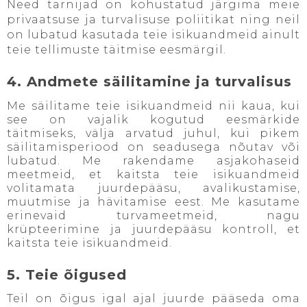
Need tarnijad on kohustatud järgima meie
privaatsuse ja turvalisuse poliitikat ning neil
on lubatud kasutada teie isikuandmeid ainult
teie tellimuste täitmise eesmärgil.
4. Andmete säilitamine ja turvalisus
Me säilitame teie isikuandmeid nii kaua, kui
see on vajalik kogutud eesmärkide
täitmiseks, välja arvatud juhul, kui pikem
säilitamisperiood on seadusega nõutav või
lubatud. Me rakendame asjakohaseid
meetmeid, et kaitsta teie isikuandmeid
volitamata juurdepääsu, avalikustamise,
muutmise ja hävitamise eest. Me kasutame
erinevaid turvameetmeid, nagu
krüpteerimine ja juurdepääsu kontroll, et
kaitsta teie isikuandmeid.
5. Teie õigused
Teil on õigus igal ajal juurde pääseda oma