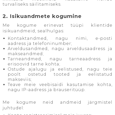
turvaliseks säilitamiseks.
2. Isikuandmete kogumine
Me kogume erinevat tüüpi klientide
isikuandmeid, sealhulgas:
Kontaktandmed, nagu nimi, e-posti
aadress ja telefoninumber;
Arveldusandmed, nagu arveldusaadress ja
makseandmed;
Tarneandmed, nagu tarneaadress ja
erisoovid tarne kohta;
Ostude ajalugu ja eelistused, nagu teie
poolt ostetud tooted ja eelistatud
makseviis;
Teave meie veebisaidi kasutamise kohta,
nagu IP-aadress ja brauseritüüp.
Me kogume neid andmeid järgmistel
juhtudel: