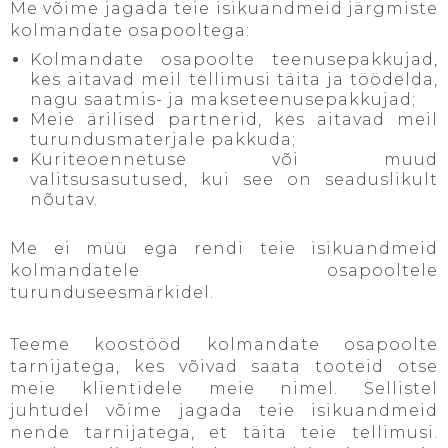
Me võime jagada teie isikuandmeid järgmiste
kolmandate osapooltega:
Kolmandate osapoolte teenusepakkujad,
kes aitavad meil tellimusi täita ja töödelda,
nagu saatmis- ja makseteenusepakkujad;
Meie ärilised partnerid, kes aitavad meil
turundusmaterjale pakkuda;
Kuriteoennetuse või muud
valitsusasutused, kui see on seaduslikult
nõutav.
Me ei müü ega rendi teie isikuandmeid
kolmandatele osapooltele
turunduseesmärkidel.
Teeme koostööd kolmandate osapoolte
tarnijatega, kes võivad saata tooteid otse
meie klientidele meie nimel. Sellistel
juhtudel võime jagada teie isikuandmeid
nende tarnijatega, et täita teie tellimusi.