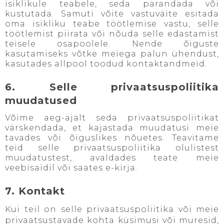
isiklikule teabele, seda parandada või
kustutada. Samuti võite vastuväite esitada
oma isikliku teabe töötlemise vastu, selle
töötlemist piirata või nõuda selle edastamist
teisele osapoolele. Nende õiguste
kasutamiseks võtke meiega palun ühendust,
kasutades allpool toodud kontaktandmeid.
6. Selle privaatsuspoliitika
muudatused
Võime aeg-ajalt seda privaatsuspoliitikat
värskendada, et kajastada muudatusi meie
tavades või õiguslikes nõuetes. Teavitame
teid selle privaatsuspoliitika olulistest
muudatustest, avaldades teate meie
veebisaidil või saates e-kirja.
7. Kontakt
Kui teil on selle privaatsuspoliitika või meie
privaatsustavade kohta küsimusi või muresid,