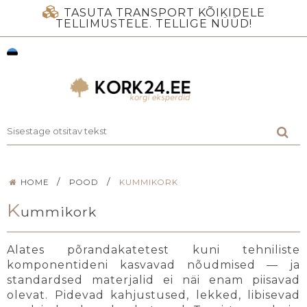
TASUTA TRANSPORT KÕIKIDELE
TELLIMUSTELE. TELLIGE NÜÜD!
/
/
HOME
POOD
KUMMIKORK
K
ummikork
Alates põrandakatetest kuni tehniliste
komponentideni kasvavad nõudmised — ja
standardsed materjalid ei näi enam piisavad
olevat. Pidevad kahjustused, lekked, libisevad