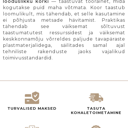
looduslikku korki
— taastuvat toorainet, mida
kogutakse puid maha võtmata. Koor taastub
loomulikult, mis tähendab, et selle kasutamine
ei põhjusta metsade hävitamist. Praktikas
tähendab see väiksemat sõltuvust
taastumatutest ressurssidest ja väiksemat
keskkonnamõju võrreldes paljude tavapäraste
plastmaterjalidega, säilitades samal ajal
tehniliste rakenduste jaoks vajalikud
toimivusstandardid.
TURVALISED MAKSED
TASUTA
KOHALETOIMETAMINE