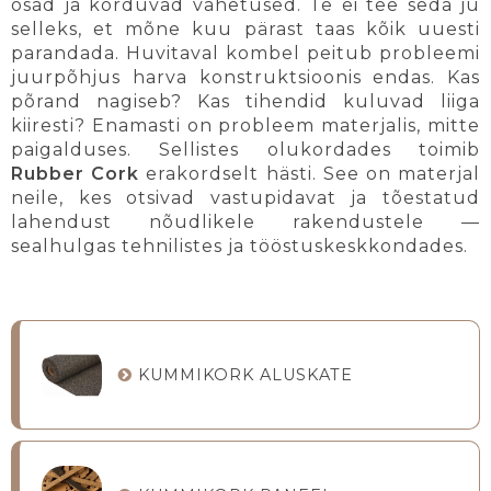
osad ja korduvad vahetused. Te ei tee seda ju
selleks, et mõne kuu pärast taas kõik uuesti
parandada. Huvitaval kombel peitub probleemi
juurpõhjus harva konstruktsioonis endas. Kas
põrand nagiseb? Kas tihendid kuluvad liiga
kiiresti? Enamasti on probleem materjalis, mitte
paigalduses. Sellistes olukordades toimib
Rubber Cork
erakordselt hästi. See on materjal
neile, kes otsivad vastupidavat ja tõestatud
lahendust nõudlikele rakendustele —
sealhulgas tehnilistes ja tööstuskeskkondades.
KUMMIKORK ALUSKATE