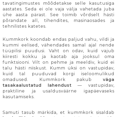
tavatingimustes mõõdetakse selle kasutusiga
aastates. Seda ei ole vaja välja vahetada juba
ühe aasta pärast. See toimib võrdselt hästi
põrandate all, tihendites, masinaosades ja
tehnilistes katetes.
Kummkork koondab endas paljud vahu, vildi ja
kummi eelised, vähendades samal ajal nende
tüüpilisi puudusi. Vaht on odav, kuid vajub
kiiresti kokku ja kaotab aja jooksul oma
funktsiooni. Vilt on pehme ja meeldiv, kuid ei
talu hästi niiskust. Kumm üksi on vastupidav,
kuid tal puuduvad korgi iseloomulikud
omadused. Kummkork pakub
väga
tasakaalustatud lahendust
— vastupidav,
praktiline ja usaldusväärne igapäevaseks
kasutamiseks.
Samuti tasub märkida, et kummkork sisaldab