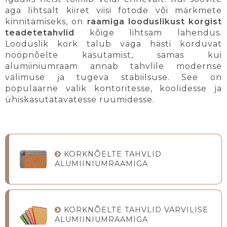
aga lihtsalt kiiret viisi fotode või märkmete
kinnitamiseks, on
raamiga looduslikust korgist
teadetetahvlid
kõige lihtsam lahendus.
Looduslik kork talub väga hästi korduvat
nööpnõelte kasutamist, samas kui
alumiiniumraam annab tahvlile modernse
välimuse ja tugeva stabiilsuse. See on
populaarne valik kontoritesse, koolidesse ja
ühiskasutatavatesse ruumidesse.
KORKNÕELTE TAHVLID
ALUMIINIUMRAAMIGA
KORKNÕELTE TAHVLID VÄRVILISE
ALUMIINIUMRAAMIGA