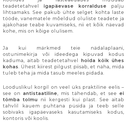
teadetetahvel
igapäevase korralduse
palju
lihtsamaks. See pakub ühte selget kohta laste
tööde, vanematele mõeldud oluliste teadete ja
ajakohase teabe kuvamiseks, nii et kõik näevad
kohe, mis on kõige olulisem.
Ja kui märkmed teie nädalaplaani,
ostunimekirja või ideedega kipuvad kodus
kaduma, aitab teadetetahvel
hoida kõik ühes
kohas
. Ühest kiirest pilgust piisab, et näha, mida
tuleb teha ja mida tasub meeles pidada.
Looduslikul korgil on veel üks praktiline eelis –
see on
antistaatiline
, mis tähendab, et see
ei
tõmba tolmu
nii kergesti kui plast. See aitab
tahvlil kauem puhtana püsida ja teeb selle
sobivaks igapäevaseks kasutamiseks kodus,
kontoris või koolis.