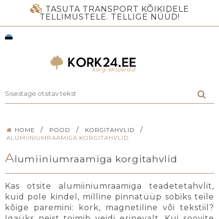
TASUTA TRANSPORT KÕIKIDELE
TELLIMUSTELE. TELLIGE NÜÜD!
/
/
/
HOME
POOD
KORGITAHVLID
ALUMIINIUMRAAMIGA KORGITAHVLID
A
lumiiniumraamiga korgitahvlid
Kas otsite alumiiniumraamiga teadetetahvlit,
kuid pole kindel, milline pinnatüüp sobiks teile
kõige paremini: kork, magnetiline või tekstiil?
Igaüks neist toimib veidi erinevalt. Kui soovite