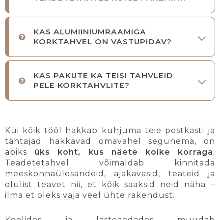
KAS ALUMIINIUMRAAMIGA
KORKTAHVEL ON VASTUPIDAV?
KAS PAKUTE KA TEISI TAHVLEID
PELE KORKTAHVLITE?
Kui kõik tööl hakkab kuhjuma teie postkasti ja
tähtajad hakkavad omavahel segunema, on
abiks
üks koht, kus näete kõike korraga
.
Teadetetahvel võimaldab kinnitada
meeskonnaülesandeid, ajakavasid, teateid ja
olulist teavet nii, et kõik saaksid neid näha –
ilma et oleks vaja veel ühte rakendust.
Koolides ja lasteaedades muudab