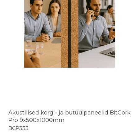
Akustilised korgi- ja butüülpaneelid BitCork
Pro 9x500x1000mm
BCP333