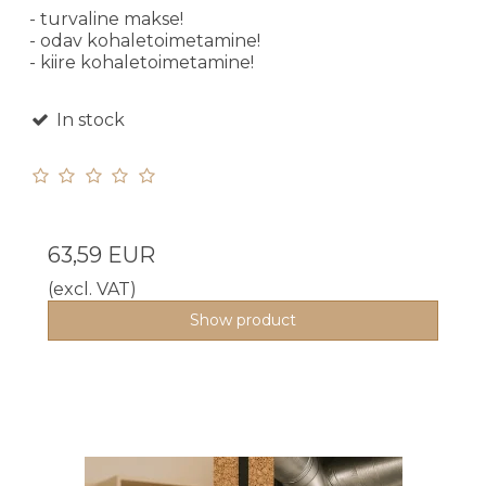
- turvaline makse!
- odav kohaletoimetamine!
- kiire kohaletoimetamine!
In stock
63,59 EUR
(excl. VAT)
Show product