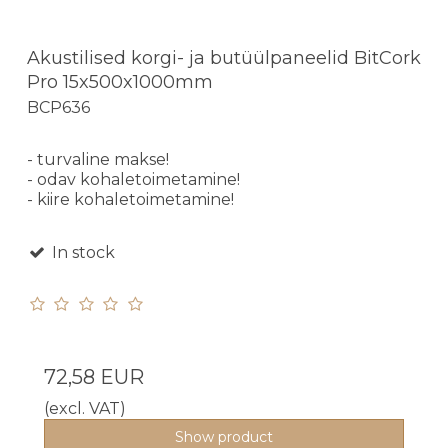
Akustilised korgi- ja butüülpaneelid BitCork
Pro 15x500x1000mm
BCP636
- turvaline makse!
- odav kohaletoimetamine!
- kiire kohaletoimetamine!
In stock
72,58 EUR
(excl. VAT)
Show product