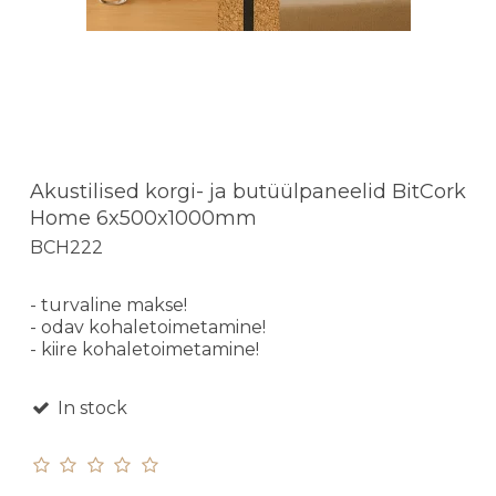
Akustilised korgi- ja butüülpaneelid BitCork
Home 6x500x1000mm
BCH222
- turvaline makse!
- odav kohaletoimetamine!
- kiire kohaletoimetamine!
In stock