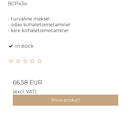
BCP434
- turvaline makse!
- odav kohaletoimetamine!
- kiire kohaletoimetamine!
In stock
66,58 EUR
(excl. VAT)
Show product