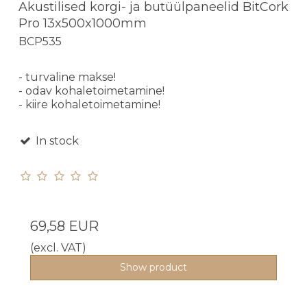
Akustilised korgi- ja butüülpaneelid BitCork
Pro 13x500x1000mm
BCP535
- turvaline makse!
- odav kohaletoimetamine!
- kiire kohaletoimetamine!
In stock
69,58 EUR
(excl. VAT)
Show product