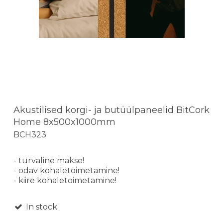
Akustilised korgi- ja butüülpaneelid BitCork
Home 8x500x1000mm
BCH323
- turvaline makse!
- odav kohaletoimetamine!
- kiire kohaletoimetamine!
In stock