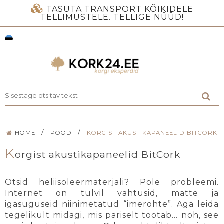
TASUTA TRANSPORT KÕIKIDELE
TELLIMUSTELE. TELLIGE NÜÜD!
/
/
HOME
POOD
KORGIST AKUSTIKAPANEELID BITCORK
K
orgist akustikapaneelid BitCork
Otsid heliisoleermaterjali? Pole probleemi.
Internet on tulvil vahtusid, matte ja
igasuguseid niinimetatud “imerohte”. Aga leida
tegelikult midagi, mis päriselt töötab… noh, see