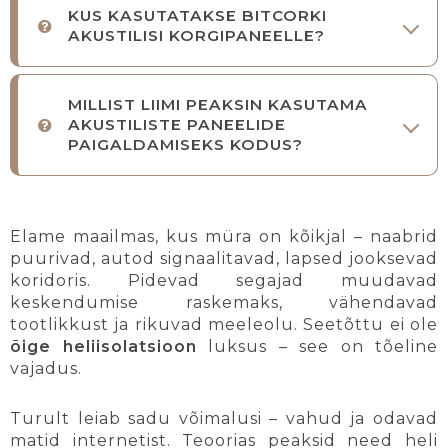
KUS KASUTATAKSE BITCORKI
AKUSTILISI KORGIPANEELLE?
MILLIST LIIMI PEAKSIN KASUTAMA
AKUSTILISTE PANEELIDE
PAIGALDAMISEKS KODUS?
Elame maailmas, kus müra on kõikjal – naabrid
puurivad, autod signaalitavad, lapsed jooksevad
koridoris. Pidevad segajad muudavad
keskendumise raskemaks, vähendavad
tootlikkust ja rikuvad meeleolu. Seetõttu ei ole
õige heliisolatsioon
luksus – see on tõeline
vajadus.
Turult leiab sadu võimalusi – vahud ja odavad
matid internetist. Teoorias peaksid need heli