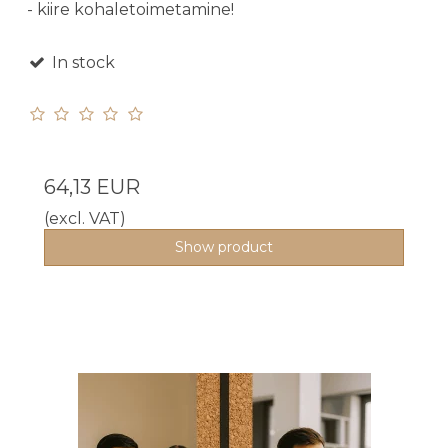
- kiire kohaletoimetamine!
In stock
64,13 EUR
(excl. VAT)
Show product