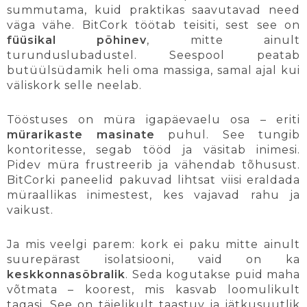
summutama, kuid praktikas saavutavad need
väga vähe. BitCork töötab teisiti, sest see on
füüsikal põhinev
, mitte ainult
turunduslubadustel. Seespool peatab
butüülsüdamik heli oma massiga, samal ajal kui
väliskork selle neelab.
Tööstuses on müra igapäevaelu osa – eriti
mürarikaste masinate
puhul. See tungib
kontoritesse, segab tööd ja väsitab inimesi.
Pidev müra frustreerib ja vähendab tõhusust.
BitCorki paneelid pakuvad lihtsat viisi eraldada
müraallikas inimestest, kes vajavad rahu ja
vaikust.
Ja mis veelgi parem: kork ei paku mitte ainult
suurepärast isolatsiooni, vaid on ka
keskkonnasõbralik
. Seda kogutakse puid maha
võtmata – koorest, mis kasvab loomulikult
tagasi. See on täielikult taastuv ja jätkusuutlik