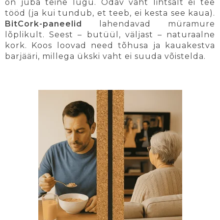
on juba teine lugu. Odav vaht lihtsalt ei tee
tööd (ja kui tundub, et teeb, ei kesta see kaua).
BitCork-paneelid
lahendavad müramure
lõplikult. Seest – butüül, väljast – naturaalne
kork. Koos loovad need tõhusa ja kauakestva
barjääri, millega ükski vaht ei suuda võistelda.