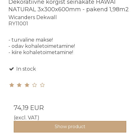
Dekoratiivne korgist seinakate HAWAI
NATURAL 3x300x600mm - pakend 1,98m2
Wicanders Dekwall
RY11001
- turvaline makse!
- odav kohaletoimetamine!
- kiire kohaletoimetamine!
In stock
74,19 EUR
(excl. VAT)
Show product