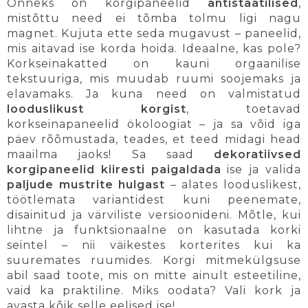
Õnneks on korgipaneelid
antistaatilised
,
mistõttu need ei tõmba tolmu ligi nagu
magnet. Kujuta ette seda mugavust – paneelid,
mis aitavad ise korda hoida. Ideaalne, kas pole?
Korkseinakatted on kauni orgaanilise
tekstuuriga, mis muudab ruumi soojemaks ja
elavamaks. Ja kuna need on valmistatud
looduslikust korgist
, toetavad
korkseinapaneelid ökoloogiat – ja sa võid iga
päev rõõmustada, teades, et teed midagi head
maailma jaoks! Sa saad
dekoratiivsed
korgipaneelid kiiresti paigaldada
ise ja valida
paljude mustrite hulgast
– alates looduslikest,
töötlemata variantidest kuni peenemate,
disainitud ja värviliste versioonideni. Mõtle, kui
lihtne ja funktsionaalne on kasutada korki
seintel – nii väikestes korterites kui ka
suuremates ruumides. Korgi mitmekülgsuse
abil saad toote, mis on mitte ainult esteetiline,
vaid ka praktiline. Miks oodata? Vali kork ja
avasta kõik selle eelised ise!