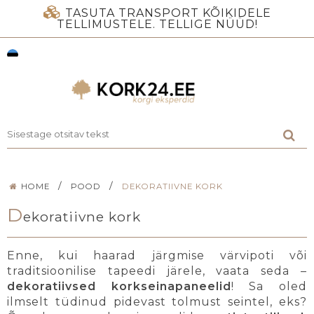
TASUTA TRANSPORT KÕIKIDELE
TELLIMUSTELE. TELLIGE NÜÜD!
/
/
HOME
POOD
DEKORATIIVNE KORK
D
ekoratiivne kork
Enne, kui haarad järgmise värvipoti või
traditsioonilise tapeedi järele, vaata seda –
dekoratiivsed korkseinapaneelid
! Sa oled
ilmselt tüdinud pidevast tolmust seintel, eks?