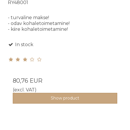
RY48001
- turvaline makse!
- odav kohaletoimetamine!
- kiire kohaletoimetamine!
In stock
80,76 EUR
(excl. VAT)
Show product