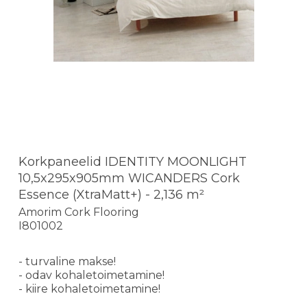
Korkpaneelid IDENTITY MOONLIGHT
10,5x295x905mm WICANDERS Cork
Essence (XtraMatt+) - 2,136 m²
Amorim Cork Flooring
I801002
- turvaline makse!
- odav kohaletoimetamine!
- kiire kohaletoimetamine!