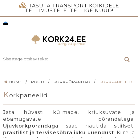
TASUTA TRANSPORT KÕIKIDELE
TELLIMUSTELE. TELLIGE NÜÜD!
/
/
/
HOME
POOD
KORKPÕRANDAD
KORKPANEELID
K
orkpaneelid
Jäta hüvasti külmade, kriuksuvate ja
ebamugavate põrandatega!
Ujuvkorkpõrandaga
saad nautida
stiilset,
praktilist ja tervisesõbralikku uuendust
. Kiire ja