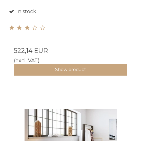
In stock
522,14 EUR
(excl. VAT)
Show product