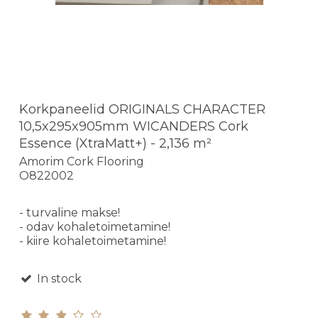
Korkpaneelid ORIGINALS CHARACTER
10,5x295x905mm WICANDERS Cork
Essence (XtraMatt+) - 2,136 m²
Amorim Cork Flooring
O822002
- turvaline makse!
- odav kohaletoimetamine!
- kiire kohaletoimetamine!
In stock