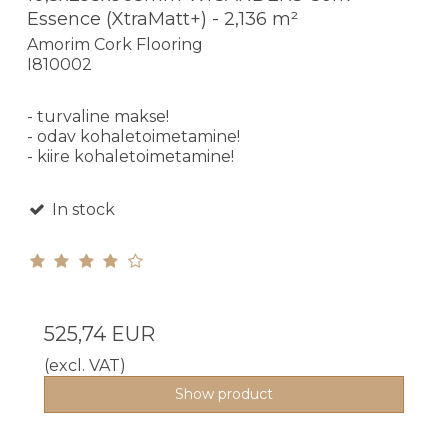
Essence (XtraMatt+) - 2,136 m²
Amorim Cork Flooring
I810002
- turvaline makse!
- odav kohaletoimetamine!
- kiire kohaletoimetamine!
In stock
525,74 EUR
(excl. VAT)
Show product