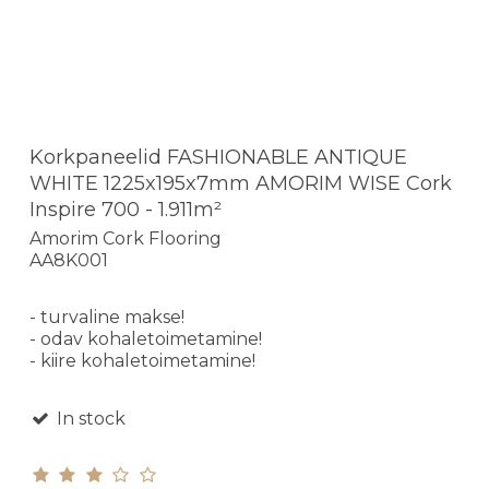
Korkpaneelid FASHIONABLE ANTIQUE
WHITE 1225x195x7mm AMORIM WISE Cork
Inspire 700 - 1.911m²
Amorim Cork Flooring
AA8K001
- turvaline makse!
- odav kohaletoimetamine!
- kiire kohaletoimetamine!
In stock