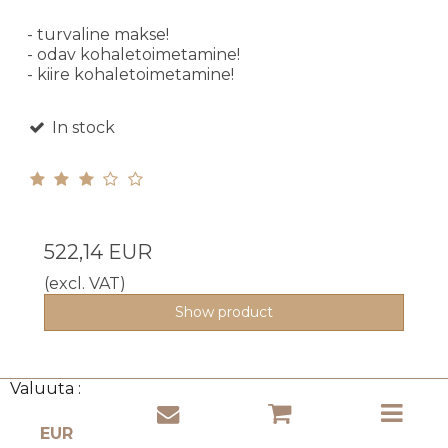
- turvaline makse!
- odav kohaletoimetamine!
- kiire kohaletoimetamine!
In stock
522,14 EUR
(excl. VAT)
Show product
Valuuta :