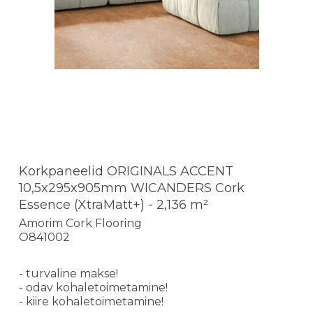
Korkpaneelid ORIGINALS ACCENT
10,5x295x905mm WICANDERS Cork
Essence (XtraMatt+) - 2,136 m²
Amorim Cork Flooring
O841002
- turvaline makse!
- odav kohaletoimetamine!
- kiire kohaletoimetamine!