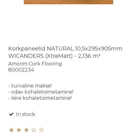
Korkpaneelid NATURAL 10,5x295x905mm
WICANDERS (XtraMatt) - 2,136 m²
Amorim Cork Flooring
80002234
- turvaline makse!
- odav kohaletoimetamine!
- kiire kohaletoimetamine!
In stock