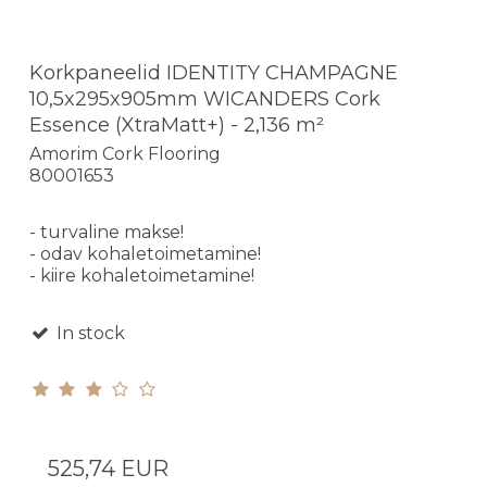
Korkpaneelid IDENTITY CHAMPAGNE
10,5x295x905mm WICANDERS Cork
Essence (XtraMatt+) - 2,136 m²
Amorim Cork Flooring
80001653
- turvaline makse!
- odav kohaletoimetamine!
- kiire kohaletoimetamine!
In stock
525,74 EUR