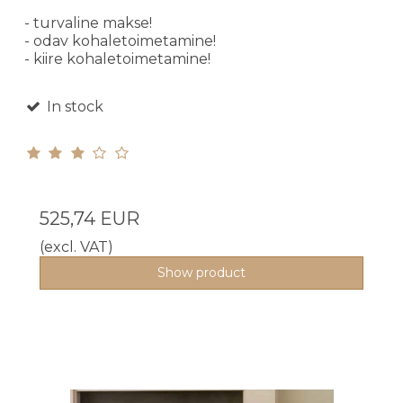
- turvaline makse!
- odav kohaletoimetamine!
- kiire kohaletoimetamine!
In stock
525,74 EUR
(excl. VAT)
Show product