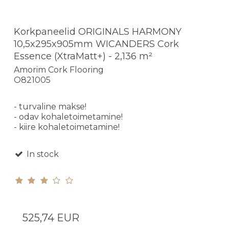
Korkpaneelid ORIGINALS HARMONY
10,5x295x905mm WICANDERS Cork
Essence (XtraMatt+) - 2,136 m²
Amorim Cork Flooring
O821005
- turvaline makse!
- odav kohaletoimetamine!
- kiire kohaletoimetamine!
In stock
525,74 EUR