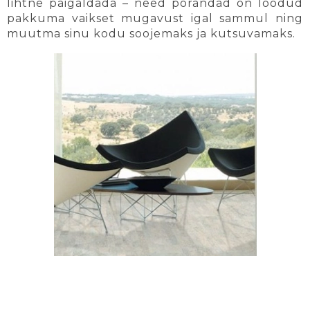
lihtne paigaldada – need põrandad on loodud
pakkuma vaikset mugavust igal sammul ning
muutma sinu kodu soojemaks ja kutsuvamaks.