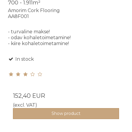
700 - 1.911m²
Amorim Cork Flooring
AA8F001
- turvaline makse!
- odav kohaletoimetamine!
- kiire kohaletoimetamine!
In stock
152,40 EUR
(excl. VAT)
Show product