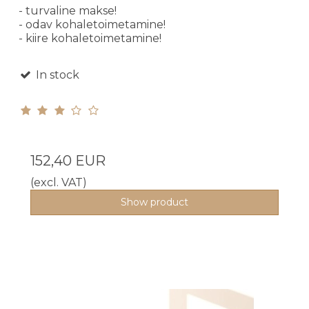
- turvaline makse!
- odav kohaletoimetamine!
- kiire kohaletoimetamine!
In stock
152,40 EUR
(excl. VAT)
Show product