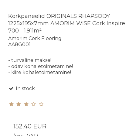
Korkpaneelid ORIGINALS RHAPSODY
1225x195x7mm AMORIM WISE Cork Inspire
700 - 1.911m²
Amorim Cork Flooring
AA8G001
- turvaline makse!
- odav kohaletoimetamine!
- kiire kohaletoimetamine!
In stock
152,40 EUR
(excl. VAT)