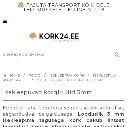
TASUTA TRANSPORT KÕIKIDELE
TELLIMUSTELE. TELLIGE NÜÜD!
/
/
/
HOME
POOD
ISEKLEEPUV KORK
ISEKLEEPUV
/
KORKTAPEET
ISEKLEEPUVAD KORGIRULLID 3MM
I
sekleepuvad korgirullid 3mm
Keegi ei taha tegeleda segaduse või keerulise,
aeganõudva paigaldusega.
Looduslik 3 mm
isekleepuva tagusega kork pakub lihtsat
lahendust nende ebamugavuste vältimiseks
!