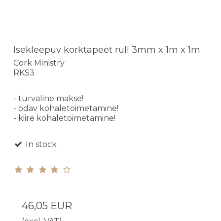
Isekleepuv korktapeet rull 3mm x 1m x 1m
Cork Ministry
RKS3
- turvaline makse!
- odav kohaletoimetamine!
- kiire kohaletoimetamine!
In stock
46,05 EUR