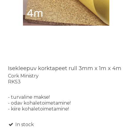
Isekleepuv korktapeet rull 3mm x 1m x 4m
Cork Ministry
RKS3
- turvaline makse!
- odav kohaletoimetamine!
- kiire kohaletoimetamine!
In stock