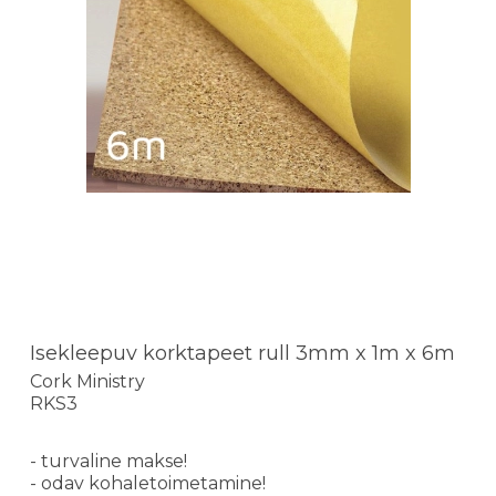
Isekleepuv korktapeet rull 3mm x 1m x 6m
Cork Ministry
RKS3
- turvaline makse!
- odav kohaletoimetamine!