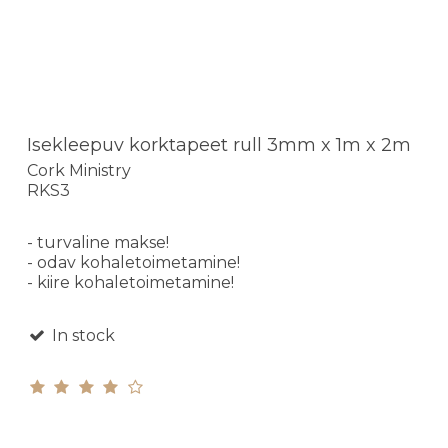
Isekleepuv korktapeet rull 3mm x 1m x 2m
Cork Ministry
RKS3
- turvaline makse!
- odav kohaletoimetamine!
- kiire kohaletoimetamine!
In stock