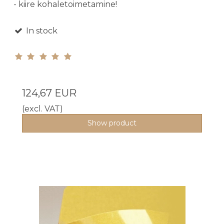
- kiire kohaletoimetamine!
In stock
124,67 EUR
(excl. VAT)
Show product