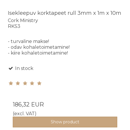
Isekleepuv korktapeet rull 3mm x 1m x 10m
Cork Ministry
RKS3
- turvaline makse!
- odav kohaletoimetamine!
- kiire kohaletoimetamine!
In stock
186,32 EUR
(excl. VAT)
Show product