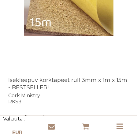
Isekleepuv korktapeet rull 3mm x 1m x 15m
- BESTSELLER!
Cork Ministry
RKS3
- turvaline makse!
Valuuta :
- odav kohaletoimetamine!
- kiire kohaletoimetamine!