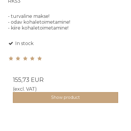
RKS3
- turvaline makse!
- odav kohaletoimetamine!
- kiire kohaletoimetamine!
In stock
155,73 EUR
(excl. VAT)
Show product