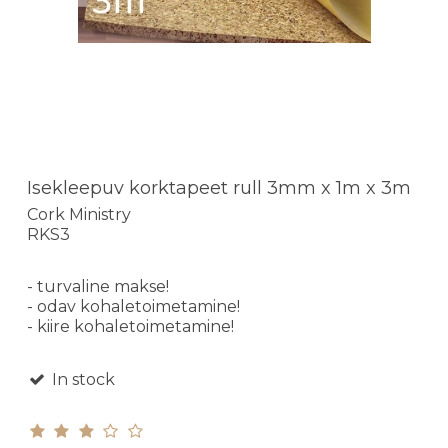
Isekleepuv korktapeet rull 3mm x 1m x 3m
Cork Ministry
RKS3
- turvaline makse!
- odav kohaletoimetamine!
- kiire kohaletoimetamine!
In stock