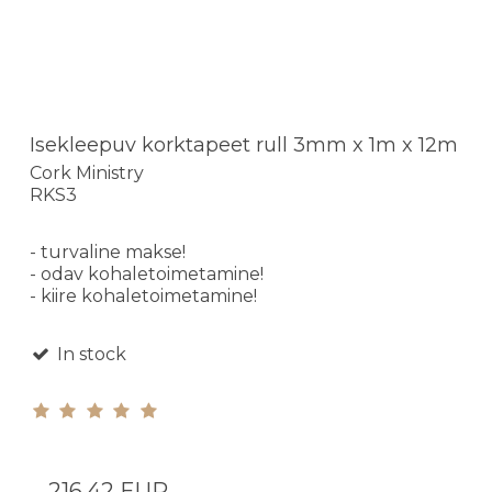
Isekleepuv korktapeet rull 3mm x 1m x 12m
Cork Ministry
RKS3
- turvaline makse!
- odav kohaletoimetamine!
- kiire kohaletoimetamine!
In stock
216,42 EUR