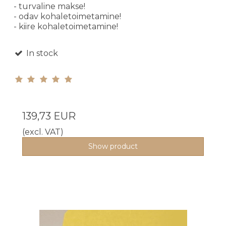
- turvaline makse!
- odav kohaletoimetamine!
- kiire kohaletoimetamine!
In stock
139,73 EUR
(excl. VAT)
Show product