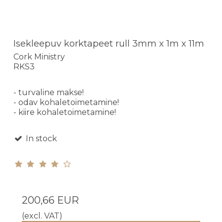
Isekleepuv korktapeet rull 3mm x 1m x 11m
Cork Ministry
RKS3
- turvaline makse!
- odav kohaletoimetamine!
- kiire kohaletoimetamine!
In stock
200,66 EUR
(excl. VAT)