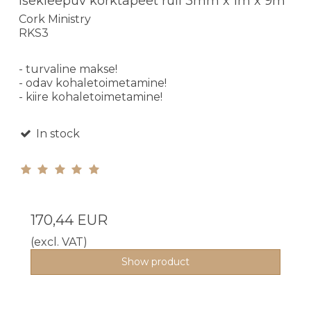
Isekleepuv korktapeet rull 3mm x 1m x 9m
Cork Ministry
RKS3
- turvaline makse!
- odav kohaletoimetamine!
- kiire kohaletoimetamine!
In stock
170,44 EUR
(excl. VAT)
Show product