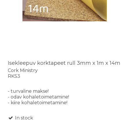
Isekleepuv korktapeet rull 3mm x 1m x 14m
Cork Ministry
RKS3
- turvaline makse!
- odav kohaletoimetamine!
- kiire kohaletoimetamine!
In stock