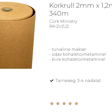
Korkrull 2mm x 1,2
340m
Cork Ministry
RK-2U(1,2)
- turvaline makse!
- odav kohaletoimetamine!
- kiire kohaletoimetamine!
Tarneaeg: 3-4 nädalat