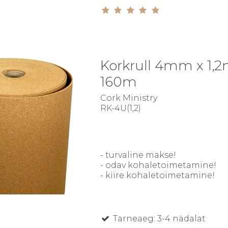
Korkrull 4mm x 1,2
160m
Cork Ministry
RK-4U(1,2)
- turvaline makse!
- odav kohaletoimetamine!
- kiire kohaletoimetamine!
Tarneaeg: 3-4 nädalat