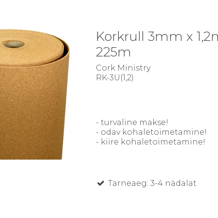
Korkrull 3mm x 1,2
225m
Cork Ministry
RK-3U(1,2)
- turvaline makse!
- odav kohaletoimetamine!
- kiire kohaletoimetamine!
Tarneaeg: 3-4 nädalat