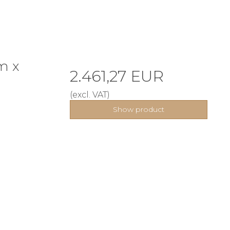
m x
2.461,27 EUR
(excl. VAT)
Show product