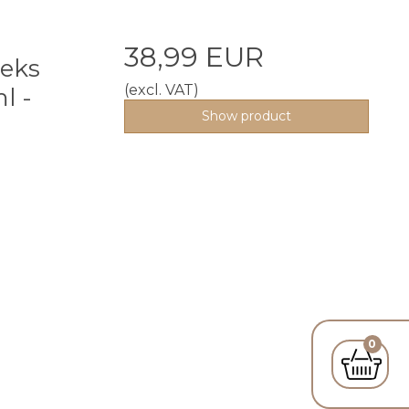
a
38,99 EUR
seks
(excl. VAT)
l -
Show product
0