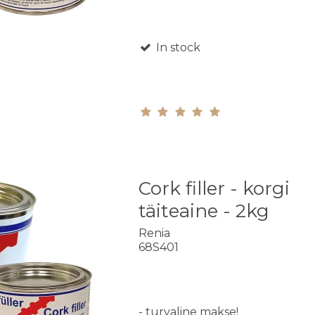
In stock
Cork filler - korgi
täiteaine - 2kg
Renia
68S401
- turvaline makse!