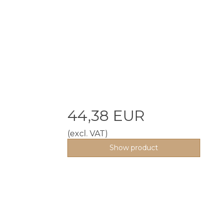
44,38 EUR
(excl. VAT)
Show product