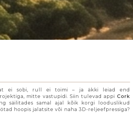
t ei sobi, rull ei toimi – ja äkki leiad end
jektiga, mitte vastupidi. Siin tulevad appi
Cork
g säilitades samal ajal kõik korgi looduslikud
ötad hoopis jalatsite või naha 3D-reljeefpressiga?