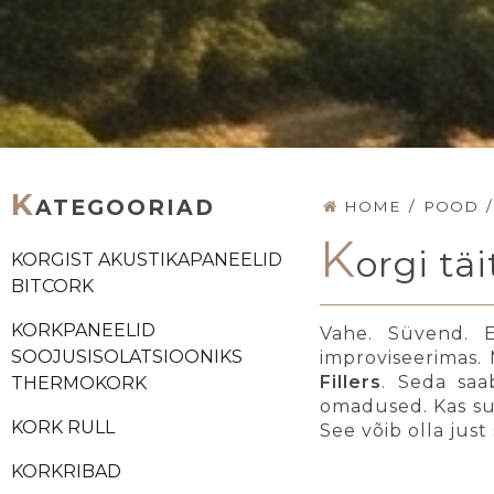
K
ATEGOORIAD
HOME
/
POOD
/
K
orgi tä
KORGIST AKUSTIKAPANEELID
BITCORK
KORKPANEELID
Vahe. Süvend. E
SOOJUSISOLATSIOONIKS
improviseerimas. 
Fillers
. Seda saa
THERMOKORK
omadused. Kas sul 
KORK RULL
See võib olla just
KORKRIBAD