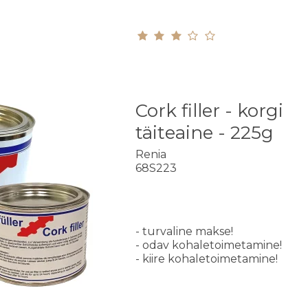
Cork filler - korgi
täiteaine - 225g
Renia
68S223
- turvaline makse!
- odav kohaletoimetamine!
- kiire kohaletoimetamine!