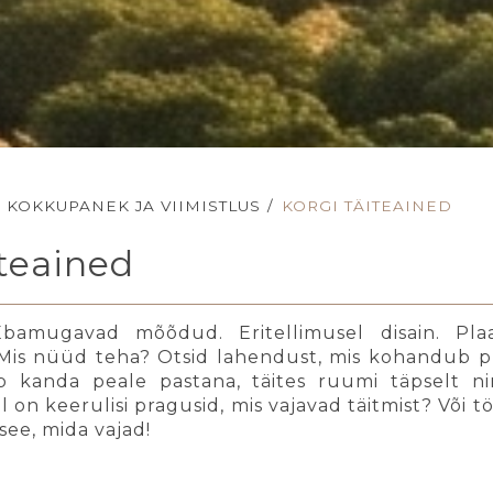
KOKKUPANEK JA VIIMISTLUS
/
KORGI TÄITEAINED
iteained
bamugavad mõõdud. Eritellimusel disain. Plaa
Mis nüüd teha? Otsid lahendust, mis kohandub pro
b kanda peale pastana, täites ruumi täpselt nin
on keerulisi pragusid, mis vajavad täitmist? Või tö
 see, mida vajad!