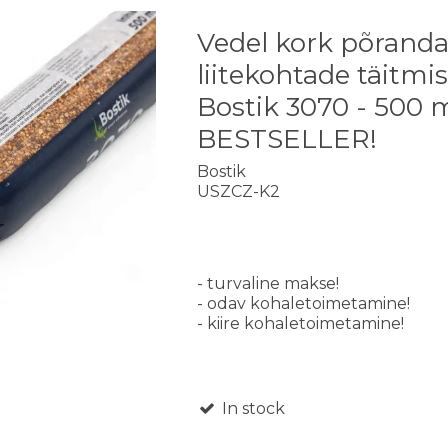
Vedel kork põrand
liitekohtade täitmi
Bostik 3070 - 500 m
BESTSELLER!
Bostik
USZCZ-K2
- turvaline makse!
- odav kohaletoimetamine!
- kiire kohaletoimetamine!
In stock