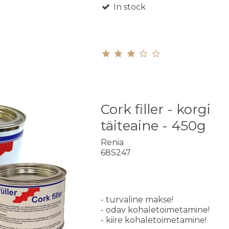
In stock
Cork filler - korgi
täiteaine - 450g
Renia
68S247
- turvaline makse!
- odav kohaletoimetamine!
- kiire kohaletoimetamine!