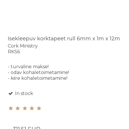
Isekleepuv korktapeet rull 6mm x 1m x 12m
Cork Ministry
RKS6
- turvaline makse!
- odav kohaletoimetamine!
- kiire kohaletoimetamine!
In stock