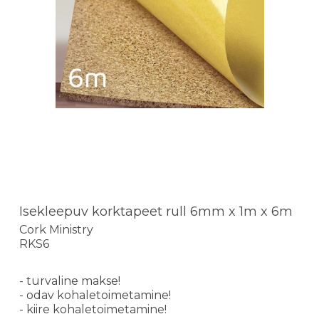
Isekleepuv korktapeet rull 6mm x 1m x 6m
Cork Ministry
RKS6
- turvaline makse!
- odav kohaletoimetamine!
- kiire kohaletoimetamine!