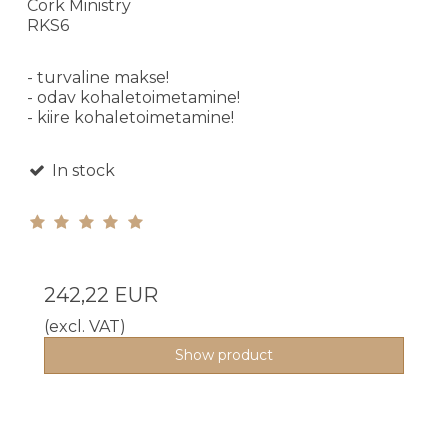
Cork Ministry
RKS6
- turvaline makse!
- odav kohaletoimetamine!
- kiire kohaletoimetamine!
In stock
242,22 EUR
(excl. VAT)
Show product