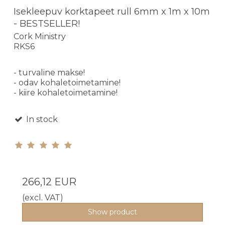
Isekleepuv korktapeet rull 6mm x 1m x 10m
- BESTSELLER!
Cork Ministry
RKS6
- turvaline makse!
- odav kohaletoimetamine!
- kiire kohaletoimetamine!
In stock
266,12 EUR
(excl. VAT)
Show product