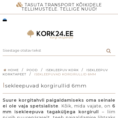
TASUTA TRANSPORT KÕIKIDELE
TELLIMUSTELE. TELLIGE NÜÜD!
/
/
/
HOME
POOD
ISEKLEEPUV KORK
ISEKLEEPUV
/
KORKTAPEET
ISEKLEEPUVAD KORGIRULLID 6MM
I
sekleepuvad korgirullid 6mm
Suure korgitahvli paigaldamiseks oma seinale
ei ole vaja spetsialiste
. Kõik, mida vajate, on
6
mm isekleepuva tagaküljega korgirull
– liim
püsib suurepäraselt, teeb paigaldamise lihtsaks