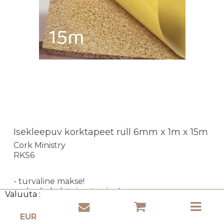
Isekleepuv korktapeet rull 6mm x 1m x 15m
Cork Ministry
RKS6
- turvaline makse!
- odav kohaletoimetamine!
Valuuta :
- kiire kohaletoimetamine!