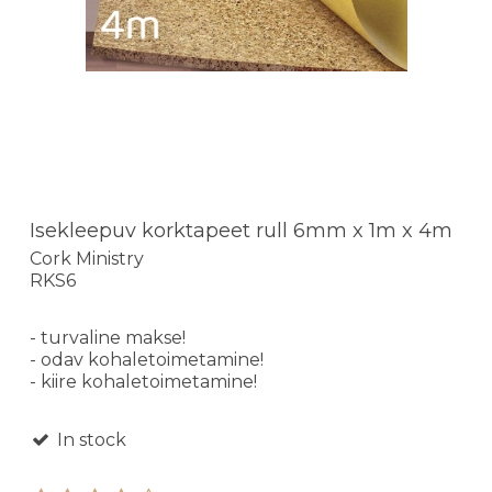
Isekleepuv korktapeet rull 6mm x 1m x 4m
Cork Ministry
RKS6
- turvaline makse!
- odav kohaletoimetamine!
- kiire kohaletoimetamine!
In stock