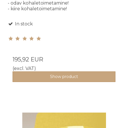
- odav kohaletoimetamine!
- kiire kohaletoimetamine!
In stock
195,92 EUR
(excl. VAT)
Show product