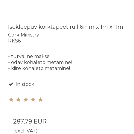
Isekleepuv korktapeet rull 6mm x 1m x 11m
Cork Ministry
RKS6
- turvaline makse!
- odav kohaletoimetamine!
- kiire kohaletoimetamine!
In stock
287,79 EUR
(excl. VAT)