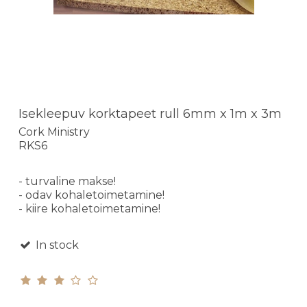
Isekleepuv korktapeet rull 6mm x 1m x 3m
Cork Ministry
RKS6
- turvaline makse!
- odav kohaletoimetamine!
- kiire kohaletoimetamine!
In stock