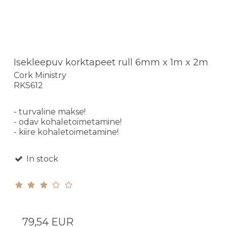
Isekleepuv korktapeet rull 6mm x 1m x 2m
Cork Ministry
RKS612
- turvaline makse!
- odav kohaletoimetamine!
- kiire kohaletoimetamine!
In stock
79,54 EUR