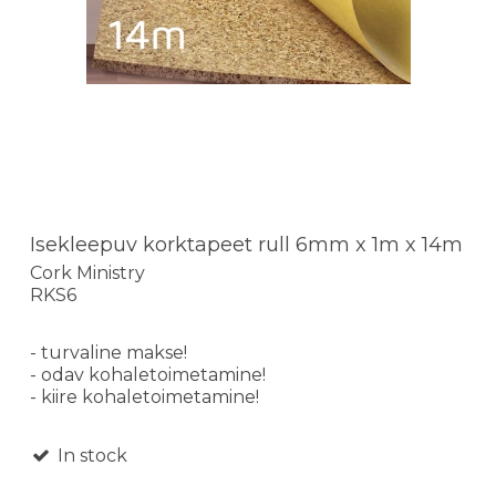
Isekleepuv korktapeet rull 6mm x 1m x 14m
Cork Ministry
RKS6
- turvaline makse!
- odav kohaletoimetamine!
- kiire kohaletoimetamine!
In stock