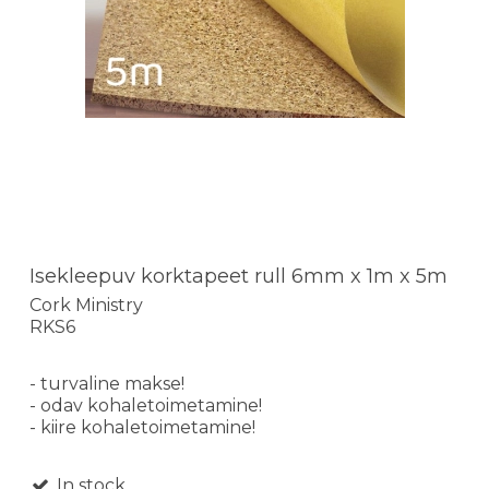
Isekleepuv korktapeet rull 6mm x 1m x 5m
Cork Ministry
RKS6
- turvaline makse!
- odav kohaletoimetamine!
- kiire kohaletoimetamine!
In stock