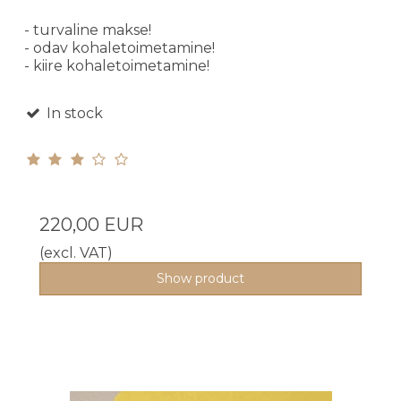
- turvaline makse!
- odav kohaletoimetamine!
- kiire kohaletoimetamine!
In stock
220,00 EUR
(excl. VAT)
Show product