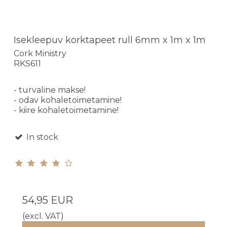
Isekleepuv korktapeet rull 6mm x 1m x 1m
Cork Ministry
RKS611
- turvaline makse!
- odav kohaletoimetamine!
- kiire kohaletoimetamine!
In stock
54,95 EUR
(excl. VAT)