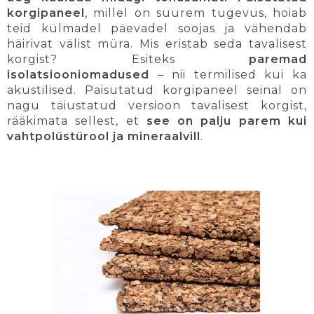
korgipaneel
, millel on suurem tugevus, hoiab
teid külmadel päevadel soojas ja vähendab
häirivat välist müra. Mis eristab seda tavalisest
korgist? Esiteks
paremad
isolatsiooniomadused
– nii termilised kui ka
akustilised. Paisutatud korgipaneel seinal on
nagu täiustatud versioon tavalisest korgist,
rääkimata sellest, et
see on palju parem kui
vahtpolüstürool ja mineraalvill
.