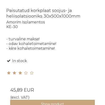
Paisutatud korkplaat soojus- ja
heliisolatsiooniks 30x500x1000mm
Amorim Isolamentos
KE-30
- turvaline makse!
- odav kohaletoimetamine!
- kiire kohaletoimetamine!
In stock
45,89 EUR
(excl. VAT)
Show product