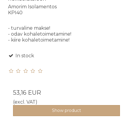
Amorim Isolamentos
KPI40
- turvaline makse!
- odav kohaletoimetamine!
- kiire kohaletoimetamine!
In stock
53,16 EUR
(excl. VAT)
Show product