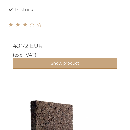
In stock
40,72 EUR
(excl. VAT)
Show product