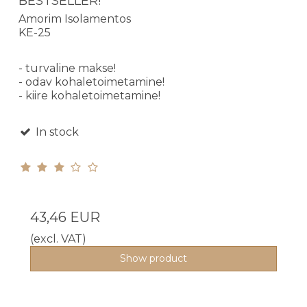
BESTSELLER!
Amorim Isolamentos
KE-25
- turvaline makse!
- odav kohaletoimetamine!
- kiire kohaletoimetamine!
In stock
43,46 EUR
(excl. VAT)
Show product