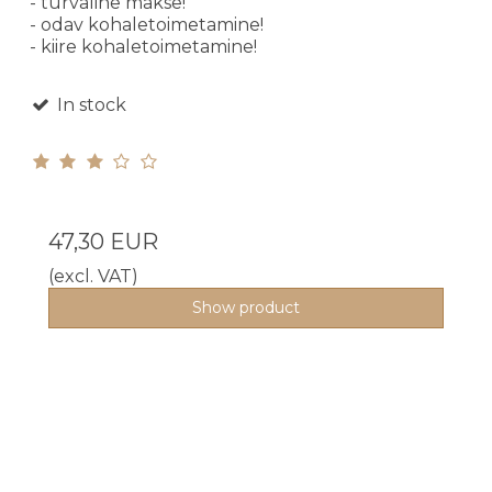
- turvaline makse!
- odav kohaletoimetamine!
- kiire kohaletoimetamine!
In stock
47,30 EUR
(excl. VAT)
Show product