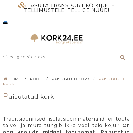
TASUTA TRANSPORT KÕIKIDELE
TELLIMUSTELE. TELLIGE NÜÜD!
/
/
/
HOME
POOD
PAISUTATUD KORK
PAISUTATUD
KORK
P
aisutatud kork
Traditsioonilised isolatsioonimaterjalid ei tööta
talvel ja müra tungib ikka veel teie koju?
On
aeg kaaluda midagi tõhusamat. Paisutatud