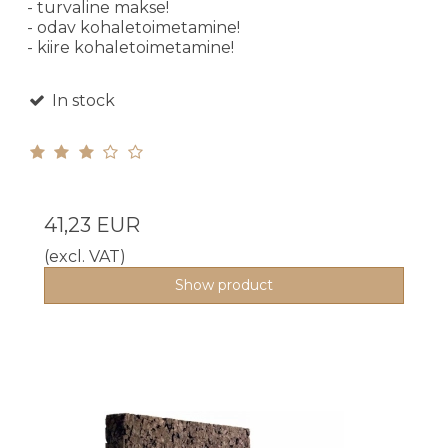
- turvaline makse!
- odav kohaletoimetamine!
- kiire kohaletoimetamine!
In stock
41,23 EUR
(excl. VAT)
Show product