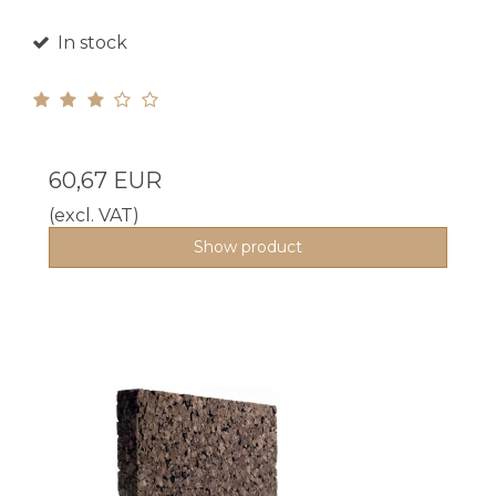
In stock
60,67 EUR
(excl. VAT)
Show product