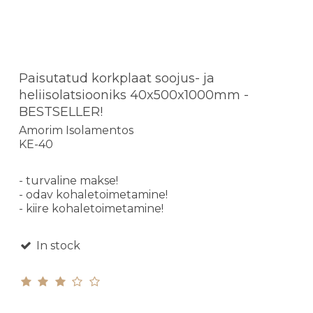
Paisutatud korkplaat soojus- ja
heliisolatsiooniks 40x500x1000mm -
BESTSELLER!
Amorim Isolamentos
KE-40
- turvaline makse!
- odav kohaletoimetamine!
- kiire kohaletoimetamine!
In stock