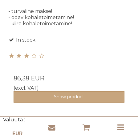
- turvaline makse!
- odav kohaletoimetamine!
- kiire kohaletoimetamine!
In stock
86,38 EUR
(excl. VAT)
Show product
Valuuta :