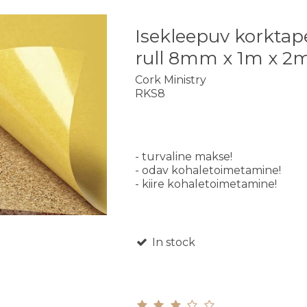
Isekleepuv korktap
rull 8mm x 1m x 2
Cork Ministry
RKS8
- turvaline makse!
- odav kohaletoimetamine!
- kiire kohaletoimetamine!
In stock