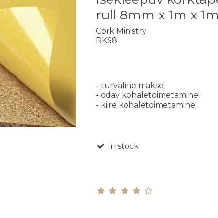
rull 8mm x 1m x 1
Cork Ministry
RKS8
- turvaline makse!
- odav kohaletoimetamine!
- kiire kohaletoimetamine!
In stock