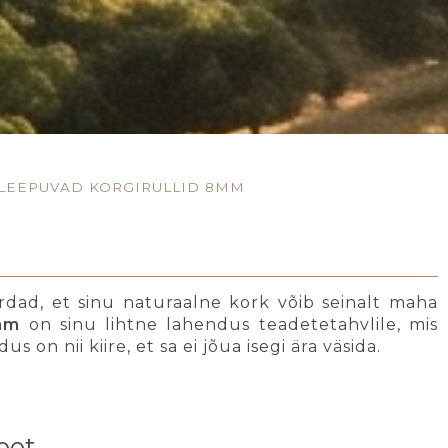
LEEPUVAD KORGIRULLID 8MM
rdad, et sinu naturaalne kork võib seinalt maha
 mm
on sinu lihtne lahendus teadetetahvlile, mis
us on nii kiire, et sa ei jõua isegi ära väsida.
eet