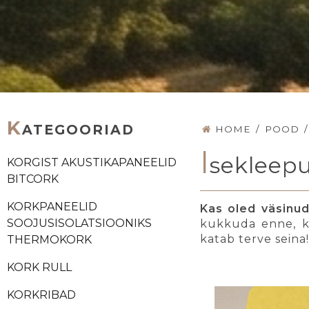
K
ATEGOORIAD
HOME
/
POOD
/
I
sekleep
KORGIST AKUSTIKAPANEELID
BITCORK
KORKPANEELID
Kas oled väsinud
SOOJUSISOLATSIOONIKS
kukkuda enne, k
katab terve seina! 
THERMOKORK
KORK RULL
KORKRIBAD