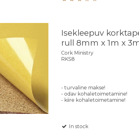
Isekleepuv korktap
rull 8mm x 1m x 3
Cork Ministry
RKS8
- turvaline makse!
- odav kohaletoimetamine!
- kiire kohaletoimetamine!
In stock