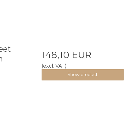
eet
148,10 EUR
m
(excl. VAT)
Show product