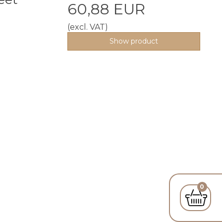
60,88 EUR
m
(excl. VAT)
Show product
0