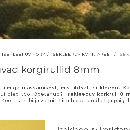
ISEKLEEPUV KORK
/
ISEKLEEPUV KORKTAPEET
/
ISEK
uvad korgirullid 8mm
 liimiga mässamisest, mis lihtsalt ei kleepu
? Ka
ui oled töö lõpetanud?
Isekleepuv korkrull 8
Koori, kleebi ja valmis. Liim hoiab kindlalt ja paigald
Isekleepuv korktap