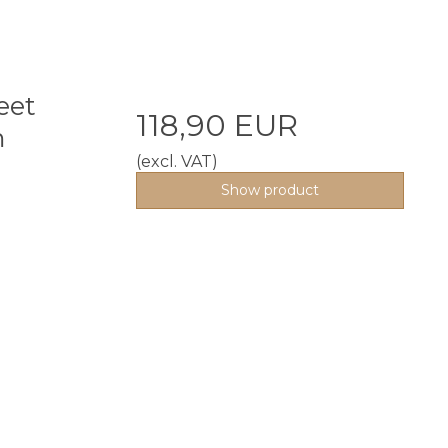
eet
118,90 EUR
m
(excl. VAT)
Show product