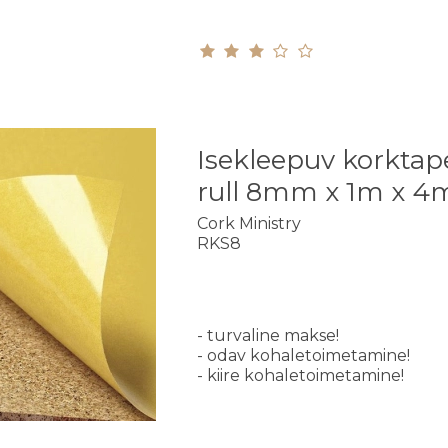
Isekleepuv korktap
rull 8mm x 1m x 4
Cork Ministry
RKS8
- turvaline makse!
- odav kohaletoimetamine!
- kiire kohaletoimetamine!