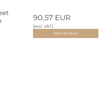
eet
90,57 EUR
m
(excl. VAT)
Show product