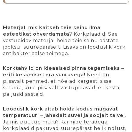
Materjal, mis kaitseb teie seinu ilma
esteetikat ohverdamata
? Korkplaadid. See
vastupidav materjal hoiab teie seinu aastate
jooksul suurepäraselt. Lisaks on looduslik kork
antibakteriaalse toimega.
Korktahvlid on ideaalsed pinna tegemiseks
–
eriti keskmise tera suurusega!
Need on
piisavalt pehmed, et nõelad kergesti sisse
suruda, kuid piisavalt vastupidavad, et kesta
paljusid aastaid.
Looduslik kork aitab hoida kodus mugavat
temperatuuri
–
jahedalt suvel ja soojalt talvel
.
Ja mis puutub müra? Karmide teradega
korkplaadid pakuvad suurepärast helikindlust,