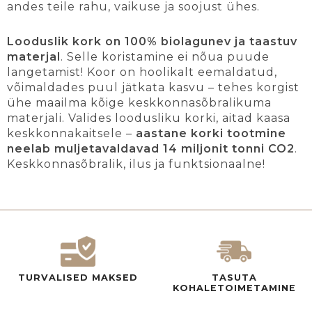
andes teile rahu, vaikuse ja soojust ühes.
Looduslik kork on 100% biolagunev ja taastuv
materjal
. Selle koristamine ei nõua puude
langetamist! Koor on hoolikalt eemaldatud,
võimaldades puul jätkata kasvu – tehes korgist
ühe maailma kõige keskkonnasõbralikuma
materjali. Valides loodusliku korki, aitad kaasa
keskkonnakaitsele –
aastane korki tootmine
neelab muljetavaldavad 14 miljonit tonni CO2
.
Keskkonnasõbralik, ilus ja funktsionaalne!
TURVALISED MAKSED
TASUTA
KOHALETOIMETAMINE