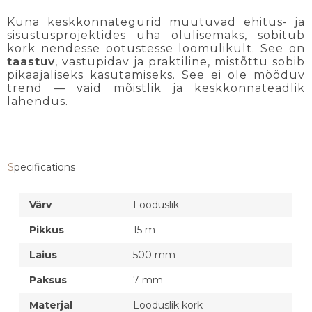
Kuna keskkonnategurid muutuvad ehitus- ja
sisustusprojektides üha olulisemaks, sobitub
kork nendesse ootustesse loomulikult. See on
taastuv
, vastupidav ja praktiline, mistõttu sobib
pikaajaliseks kasutamiseks. See ei ole mööduv
trend — vaid mõistlik ja keskkonnateadlik
lahendus.
Specifications
Värv
Looduslik
Pikkus
15 m
Laius
500 mm
Paksus
7 mm
Materjal
Looduslik kork