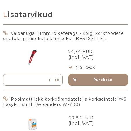
Lisatarvikud
Vaibanuga 18mm lõiketeraga - kõigi korktoodete
ohutuks ja kiireks lõikamiseks - BESTSELLER!
24,34 EUR
(incl. VAT)
IN STOCK
Purchase
tk
Poolmatt lakk korkpõrandatele ja korkseintele WS
EasyFinish 1L (Wicanders W-700)
60,84 EUR
(incl. VAT)