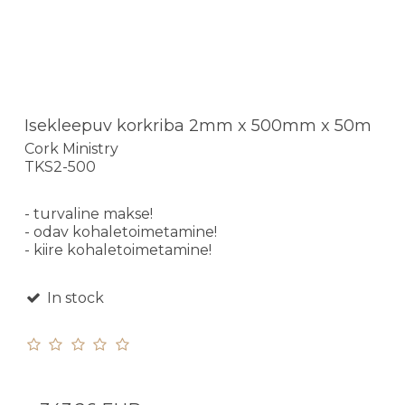
Isekleepuv korkriba 2mm x 500mm x 50m
Cork Ministry
TKS2-500
- turvaline makse!
- odav kohaletoimetamine!
- kiire kohaletoimetamine!
In stock