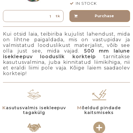
IN STOCK
Purchase
tk
Kui otsid laia, teibiriba kujulist lahendust, mida
on lihtne paigaldada, mis on vastupidav ja
valmistatud looduslikust materjalist, võib see
olla just see, mida vajad.
500 mm laiune
isekleepuv looduslik korkteip
tarnitakse
kasutusvalmina, juba kinnitatud liimikihiga, nii
et eraldi liimi pole vaja. Kõige laiem saadaolev
korkteip!
Kasutusvalmis isekleepuv
Mõeldud pindade
tagakülg
kaitsmiseks