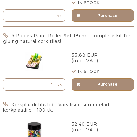
IN STOCK
Purchase
tk
9 Pieces Paint Roller Set 18cm - complete kit for
gluing natural cork tiles!
33,88 EUR
(incl. VAT)
IN STOCK
Purchase
tk
Korkplaadi tihvtid - Värvilised surunõelad
korkplaadile - 100 tk.
32,40 EUR
(incl. VAT)