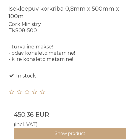
Isekleepuv korkriba 0,8mm x 500mm x
100m
Cork Ministry
TKS08-500
- turvaline makse!
- odav kohaletoimetamine!
- kiire kohaletoimetamine!
In stock
450,36 EUR
(incl. VAT)
Show product