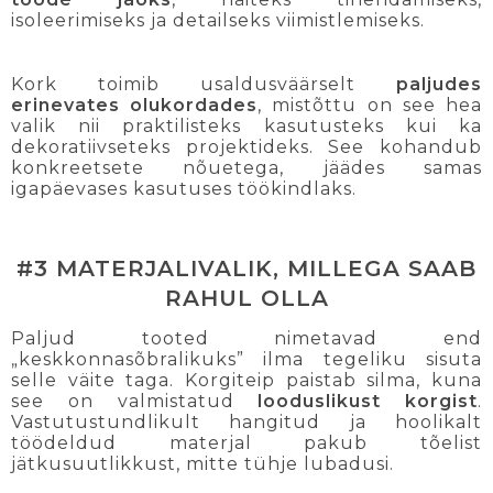
isoleerimiseks ja detailseks viimistlemiseks.
Kork toimib usaldusväärselt
paljudes
erinevates olukordades
, mistõttu on see hea
valik nii praktilisteks kasutusteks kui ka
dekoratiivseteks projektideks. See kohandub
konkreetsete nõuetega, jäädes samas
igapäevases kasutuses töökindlaks.
#3 MATERJALIVALIK, MILLEGA SAAB
RAHUL OLLA
Paljud tooted nimetavad end
„keskkonnasõbralikuks” ilma tegeliku sisuta
selle väite taga. Korgiteip paistab silma, kuna
see on valmistatud
looduslikust korgist
.
Vastutustundlikult hangitud ja hoolikalt
töödeldud materjal pakub tõelist
jätkusuutlikkust, mitte tühje lubadusi.