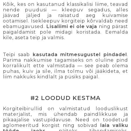
Kõik, kes on kasutanud klassikalisi liime, teavad
nende puudusi — kleepuv segadus, alles
jäävad jäljed ja raisatud aeg kuivamise
ootamisel. Isekleepuv korgiteip kõrvaldab need
ebamugavused.
Lisaliimi ei ole vaja
ning pärast
paigaldamist pole midagi koristada. Eemalda
kile, aseta teip ja valmis.
Teipi saab
kasutada mitmesugustel pindadel
.
Parima nakkumise tagamiseks on oluline pind
korralikult ette valmistada — see peab olema
puhas, kuiv ja sile, ilma tolmu või jääkideta, et
liim nakkuks kindlalt ja püsiks paigal.
#2 LOODUD KESTMA
Korgiteibirullid on valmistatud looduslikust
materjalist, mis ühendab paindlikkuse ja
pikaajalise vastupidavuse. Need on toodetud
aglomeeritud korgist ning sobivad
laia valiku
tööde jaoks
, näiteks tihendamiseks,