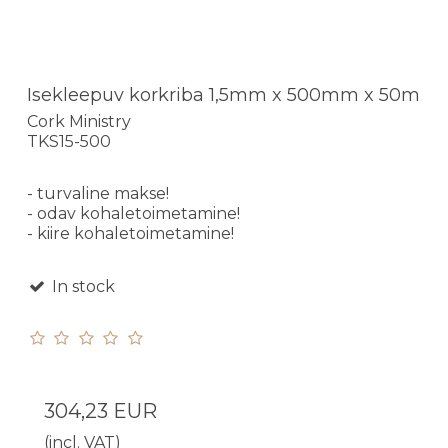
Isekleepuv korkriba 1,5mm x 500mm x 50m
Cork Ministry
TKS15-500
- turvaline makse!
- odav kohaletoimetamine!
- kiire kohaletoimetamine!
In stock
304,23 EUR
(incl. VAT)